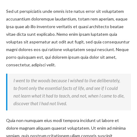
Sed ut perspiciatis unde omnis iste natus error sit voluptatem
accusantium doloremque laudantium, totam rem aperiam, eaque
ipsa quae ab illo inventore veritatis et quasi architecto beatae
vitae dicta sunt explicabo. Nemo enim ipsam luptatem quia
voluptas sit aspernatur aut odit aut fugit, sed quia consequuntur
magni dolores eos qui ratione voluptatem sequi nesciunt. Neque
porro quisquam est, qui dolorem ipsum quia dolor sit amet,
consectetur, adipisci velit.
I went to the woods because I wished to live deliberately,
to front only the essential facts of life, and see if I could
not learn what it had to teach, and not, when I came to die,
discover that I had not lived.
Quia non numquam eius modi tempora incidunt ut labore et
dolore magnam aliquam quaerat voluptatem. Ut enim ad minima
veniam, quis nostrum rcitationem ullam corporis suscipit